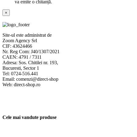
va emite o chitanță.
Close
×
product
quick
view
Site-ul este administrat de
Zoom Agency Srl
CIF: 43624466
Nr. Reg Com: J40/1307/2021
CAEN: 4791 / 7311
Adresa: Sos. Chitilei nr. 193,
Bucuresti, Sector 1
Tel: 0724-516.441
Email: comenzi@direct-shop
Web: direct-shop.ro
Cele mai vandute produse