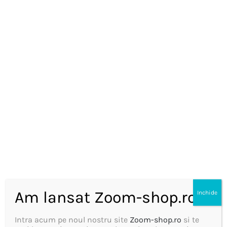
Curatare casa si
exterior
VEZI MAI MULT
Am lansat Zoom-shop.ro
Inchide
Intra acum pe noul nostru site
Zoom-shop.ro
si te