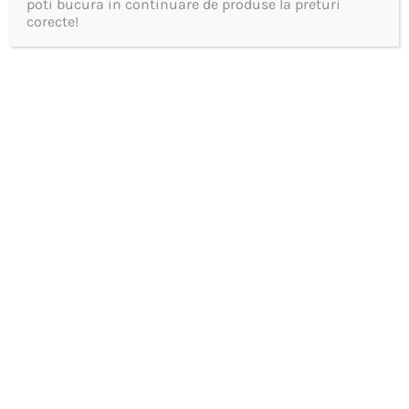
Spalare si
poti bucura in continuare de produse la preturi
corecte!
intretinere rufe
VEZI MAI MULT
Produse noi