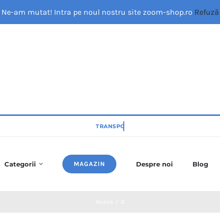
Ne-am mutat! Intra pe noul nostru site zoom-shop.ro
Refuză
Categorii
MAGAZIN
Despre noi
Blog
Acasa
/
2