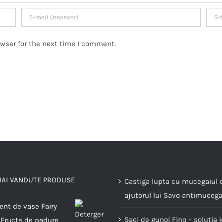
owser for the next time I comment.
MAI VANDUTE PRODUSE
Castiga lupta cu mucegaiul 
ajutorul lui Savo antimucega
ent de vase Fairy
Saci de gunoi Fino – solutia 
 Fructe de padure