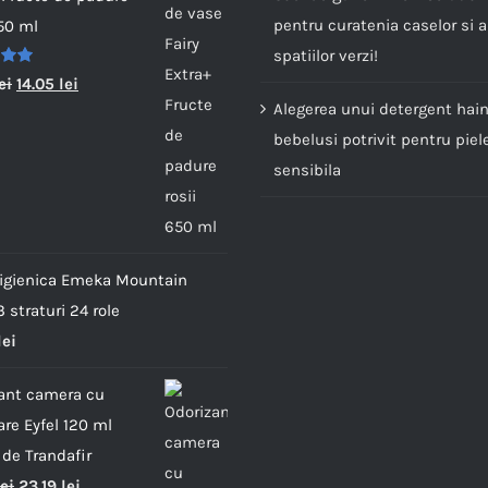
pentru curatenia caselor si a
650 ml
spatiilor verzi!
t la
ei
14.05
lei
in
Alegerea unui detergent hai
bebelusi potrivit pentru piel
sensibila
 igienica Emeka Mountain
 straturi 24 role
lei
ant camera cu
are Eyfel 120 ml
de Trandafir
lei
23.19
lei