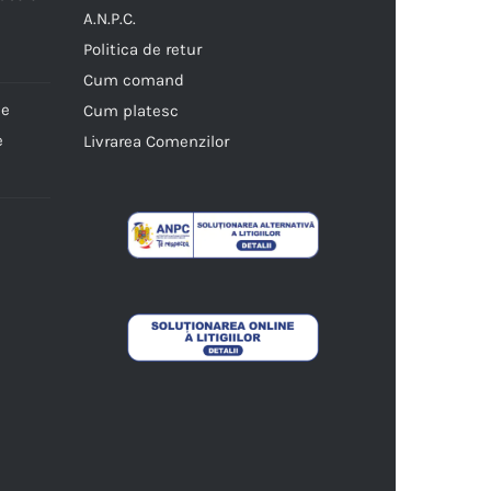
A.N.P.C.
Politica de retur
Cum comand
ne
Cum platesc
e
Livrarea Comenzilor