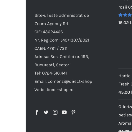
rosii 
Site-ul este administrat de
Evalua
15.02
l
Zoom Agency Srl
5.00
d
5
CIF: 43624466
Nr. Reg Com: J40/1307/2021
CAEN: 4791 / 7311
Adresa: Sos. Chitilei nr. 193,
Bucuresti, Sector 1
Tel: 0724-516.441
Hartie
Email: comenzi@direct-shop
Fresh 3
Web: direct-shop.ro
45.00
Odoriz
betiso
Aroma 
24.79