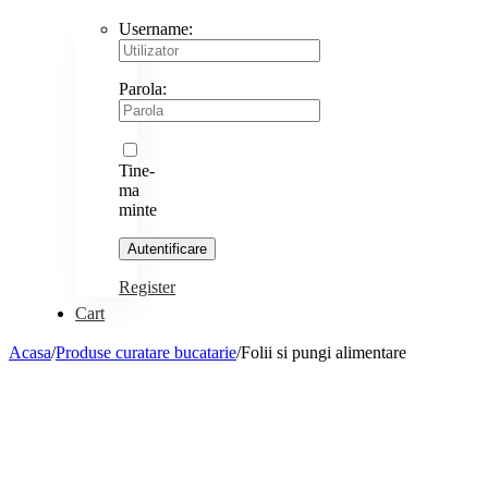
Username:
Parola:
Tine-
ma
minte
Register
Cart
Acasa
/
Produse curatare bucatarie
/
Folii si pungi alimentare