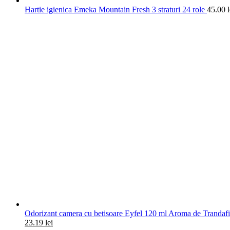
Hartie igienica Emeka Mountain Fresh 3 straturi 24 role
45.00
l
Odorizant camera cu betisoare Eyfel 120 ml Aroma de Trandafi
23.19
lei