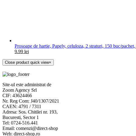
Prosoape de hartie, Papely, celuloza, 2 straturi, 150 buc/pachet,
9.99
lei
Close product quick view
×
Site-ul este administrat de
Zoom Agency Srl
CIF: 43624466
Nr. Reg Com: J40/1307/2021
CAEN: 4791 / 7311
Adresa: Sos. Chitilei nr. 193,
Bucuresti, Sector 1
Tel: 0724-516.441
Email: comenzi@direct-shop
Web: direct-shop.ro