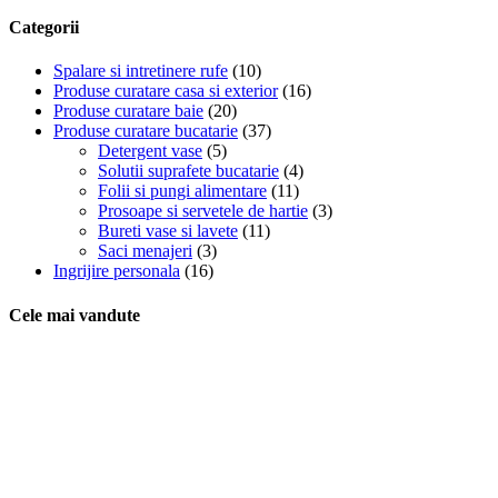
Categorii
Spalare si intretinere rufe
(10)
Produse curatare casa si exterior
(16)
Produse curatare baie
(20)
Produse curatare bucatarie
(37)
Detergent vase
(5)
Solutii suprafete bucatarie
(4)
Folii si pungi alimentare
(11)
Prosoape si servetele de hartie
(3)
Bureti vase si lavete
(11)
Saci menajeri
(3)
Ingrijire personala
(16)
Cele mai vandute