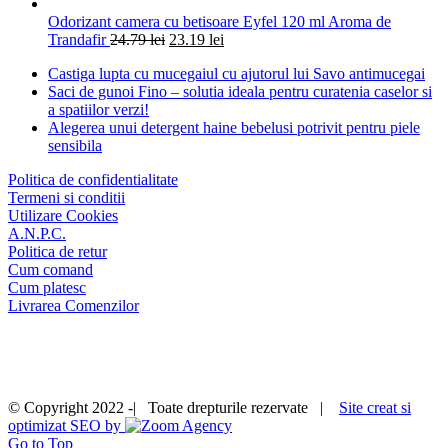
Odorizant camera cu betisoare Eyfel 120 ml Aroma de
Trandafir
24.79
lei
23.19
lei
Castiga lupta cu mucegaiul cu ajutorul lui Savo antimucegai
Saci de gunoi Fino – solutia ideala pentru curatenia caselor si
a spatiilor verzi!
Alegerea unui detergent haine bebelusi potrivit pentru piele
sensibila
Politica de confidentialitate
Termeni si conditii
Utilizare Cookies
A.N.P.C.
Politica de retur
Cum comand
Cum platesc
Livrarea Comenzilor
© Copyright 2022 -| Toate drepturile rezervate |
Site creat si
optimizat SEO by
Go to Top