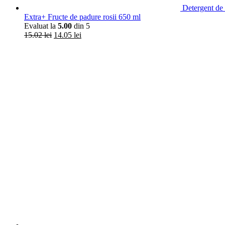
Detergent de 
Extra+ Fructe de padure rosii 650 ml
Evaluat la
5.00
din 5
15.02
lei
14.05
lei