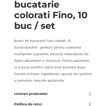
bucatarie
Fino,
10
colorati Fino, 10
buc
/
buc / set
set
Bureti de bucatarie Fino colorati, 10
bucati/pachet; perfecti pentru curatarea
multiplelor suprafete, datorita materialului lor
foarte absorbant si rezistent. Pentru pastrarea
in s bune conditii, clatiti bine buretele dupa
fiecare utilizare. Ingrediente: spuma din polieter
si poliester, lana din poliamida.
Livrarea produselor
Politica de retur