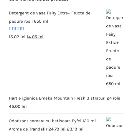
Detergent de vase Fairy Extra+ Fructe de
padure rosii 650 ml
Evaluat la
15.02
lei
14.05
lei
5.00
din 5
Hartie igienica Emeka Mountain Fresh 3 straturi 24 role
45.00
lei
Odorizant camera cu betisoare Eyfel 120 ml
Aroma de Trandafir
24.79
lei
23.19
lei