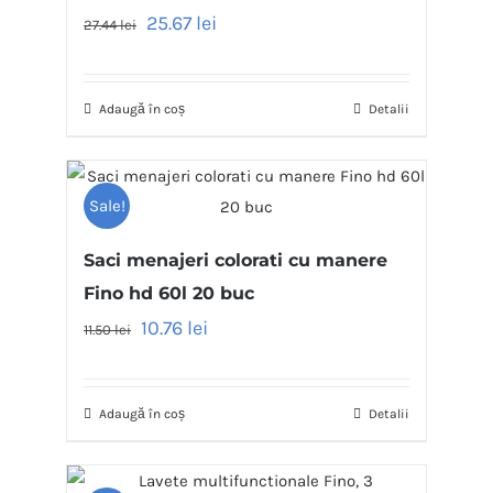
25.67
lei
27.44
lei
Adaugă în coș
Detalii
Sale!
Saci menajeri colorati cu manere
Fino hd 60l 20 buc
10.76
lei
11.50
lei
Adaugă în coș
Detalii