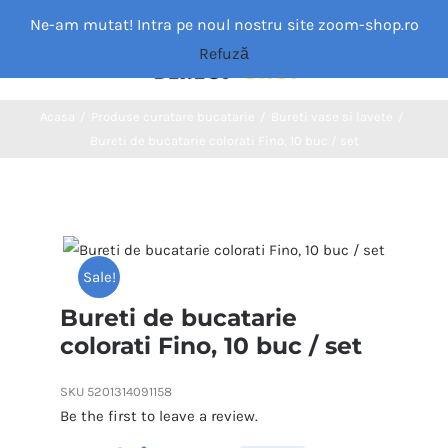
Skip
Ne-am mutat! Intra pe noul nostru site zoom-shop.ro
to
Refuză
Toggle
content
Navigation
Acasa
Acasa
/
Produse curatare bucatarie
/
Bureti vase si lavete
/
Bureti de bucatarie colorati Fino, 10 buc / set
Categorii
MAGAZIN
Sale!
Despre noi
Bureti de bucatarie
colorati Fino, 10 buc / set
Blog
SKU
5201314091158
Be the first to leave a review.
Contact