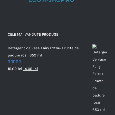
CELE MAI VANDUTE PRODUSE
Detergent de vase Fairy Extra+ Fructe de
padure rosii 650 ml
Evaluat la
15.02
lei
14.05
lei
5.00
din 5