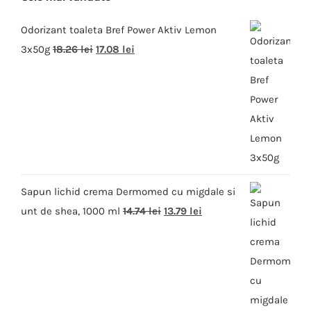
Odorizant toaleta Bref Power Aktiv Lemon
3x50g
18.26
lei
17.08
lei
Sapun lichid crema Dermomed cu migdale si
unt de shea, 1000 ml
14.74
lei
13.79
lei