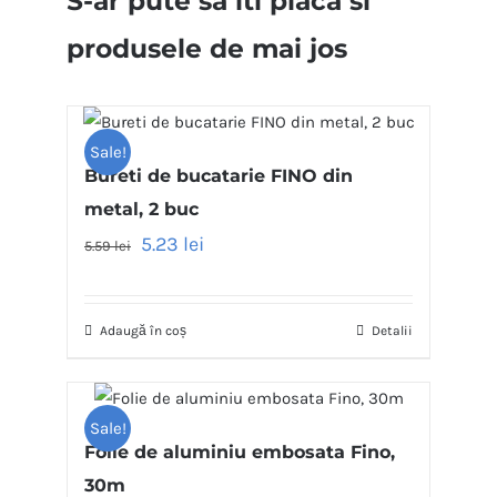
S-ar pute sa iti placa si
produsele de mai jos
Sale!
Bureti de bucatarie FINO din
metal, 2 buc
5.23
lei
5.59
lei
Adaugă în coș
Detalii
Sale!
Folie de aluminiu embosata Fino,
30m