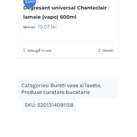
Sale!
Degresant universal Chanteclair
lamaie (vapo) 600ml
15.07
lei
16.11
lei
Adaugă în coș
Detalii
Categories:
Bureti vase si lavete
,
Produse curatare bucatarie
SKU:
5201314091158