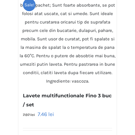
Sale!
Lavete multifunctionale Fino 3 buc
/ set
7.46
lei
7.97
lei