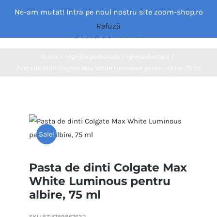
Skip
Ne-am mutat! Intra pe noul nostru site zoom-shop.ro
to
Refuză
Toggle
content
Navigation
Acasa
Acasa
/
Ingrijire personala
/
Igiena dentara
/
Pasta de dinti Colgate Max White Luminous pentru albire, 75 ml
Categorii
MAGAZIN
Sale!
Despre noi
Pasta de dinti Colgate Max
White Luminous pentru
Blog
albire, 75 ml
Contact
SKU
8714789867632