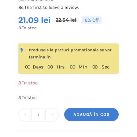
Be the first to leave a review.
21.09
lei
22.54
lei
6% Off
3 în stoc
Produsele la preturi promotionale se vor
termina in
0
0
Days
0
0
Hrs
0
0
Min
0
0
Sec
3 în stoc
3 în stoc
ADAUGĂ ÎN COȘ
Cantitate
Pasta
de