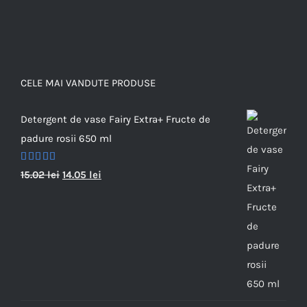
CELE MAI VANDUTE PRODUSE
Detergent de vase Fairy Extra+ Fructe de
padure rosii 650 ml
Evaluat la
15.02
lei
14.05
lei
5.00
din 5