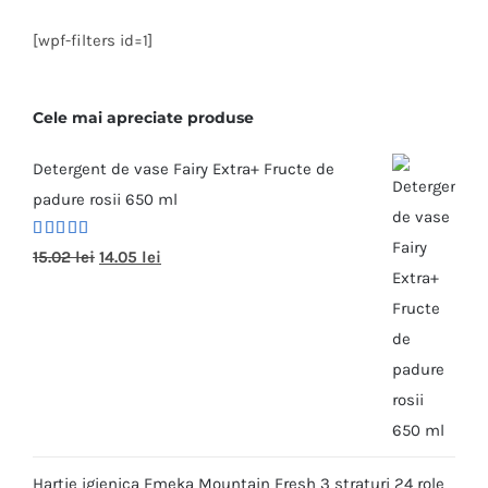
[wpf-filters id=1]
Cele mai apreciate produse
Detergent de vase Fairy Extra+ Fructe de
padure rosii 650 ml
Evaluat la
15.02
lei
14.05
lei
5.00
din 5
Hartie igienica Emeka Mountain Fresh 3 straturi 24 role