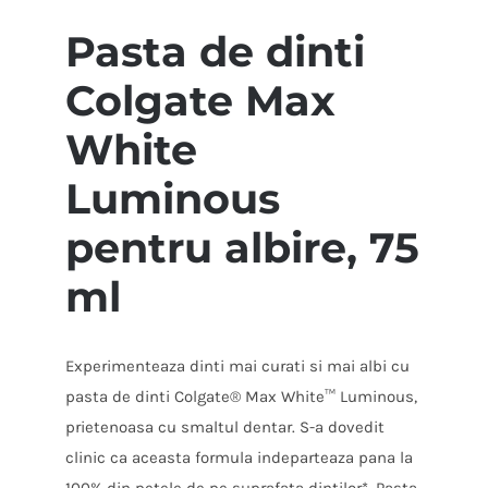
dinti
Pasta de dinti
Colgate
Colgate Max
Max
White
White
Luminous
pentru
Luminous
albire,
pentru albire, 75
75
ml
ml
Experimenteaza dinti mai curati si mai albi cu
pasta de dinti Colgate® Max White™ Luminous,
prietenoasa cu smaltul dentar. S-a dovedit
clinic ca aceasta formula indeparteaza pana la
100% din petele de pe suprafata dintilor*. Pasta