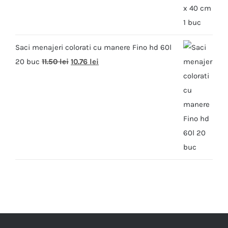
Saci menajeri colorati cu manere Fino hd 60l
20 buc
11.50
lei
10.76
lei