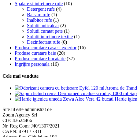
Solutii curatat pete
(1)
Solutii intretinere textile
(1)
Dezinfectant rufe
(0)
Produse curatare casa si exterior
(16)
Produse curatare baie
(20)
Produse curatare bucatarie
(37)
Ingrijire personala
(16)
Cele mai vandute
Sap
Hartie igi
Site-ul este administrat de
Zoom Agency Srl
CIF: 43624466
Nr. Reg Com: J40/1307/2021
CAEN: 4791 / 7311
Adresa: Sos. Chitilei nr. 193,
Bucuresti, Sector 1
Tel: 0724-516.441
Email: comenzi@direct-shop
Web: direct-shop.ro