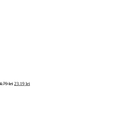
4.79
lei
23.19
lei