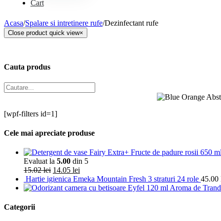
Cauta produs
[wpf-filters id=1]
Cele mai apreciate produse
Evaluat la
5.00
din 5
15.02
lei
14.05
lei
Hartie igienica Emeka Mountain Fresh 3 straturi 24 role
45.00
Categorii
Spalare si intretinere rufe
(10)
Detergent rufe
(4)
Balsam rufe
(1)
Inalbitor rufe
(1)
Solutii anticalcar
(2)