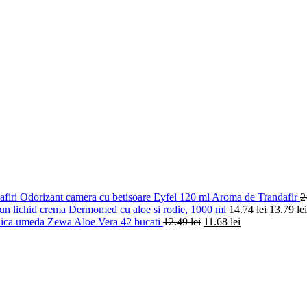
Odorizant camera cu betisoare Eyfel 120 ml Aroma de Trandafir
2
un lichid crema Dermomed cu aloe si rodie, 1000 ml
14.74
lei
13.79
lei
enica umeda Zewa Aloe Vera 42 bucati
12.49
lei
11.68
lei