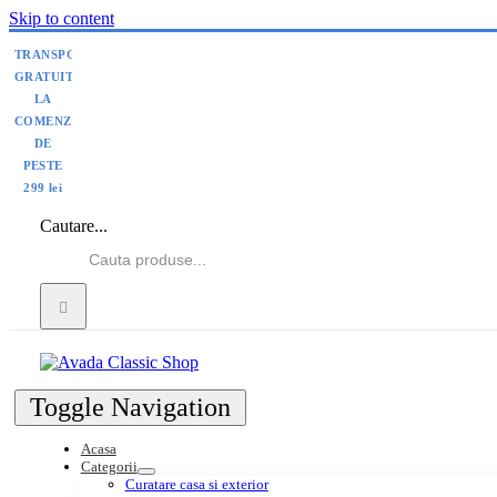
Skip to content
Cautare...
Toggle Navigation
Acasa
Categorii
Curatare casa si exterior
Produse curatare bucatarie
Produse curatare baie
Spalare si intretinere rufe
Ingrijire personala
Magazin
Despre noi