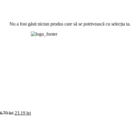
4.79
lei
23.19
lei