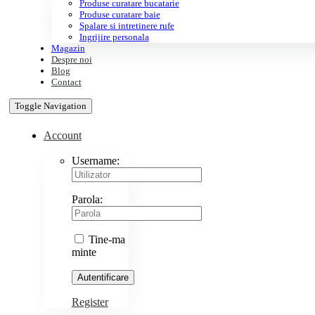
Blog
Contact
Toggle Navigation
Account
Username:
Parola:
Tine-ma
minte
Register
Cart
Acasa
/
Spalare si intretinere rufe
/
Dezinfectant rufe
Close product quick view
×