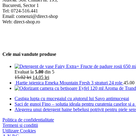
Cele mai vandute produse
Evaluat la
5.00
din 5
15.02
lei
14.05
lei
Hartie igienica Emeka Mountain Fresh 3 straturi 24 role
45.00
Castiga lupta cu mucegaiul cu ajutorul lui Savo antimucegai
Saci de gunoi Fino – solutia ideala pentru curatenia caselor si a s
Alegerea unui detergent haine bebelusi potrivit pentru piele sens
Politica de confidentialitate
Termeni si conditii
Utilizare Cookies
A.N.P.C.
Politica de retur
Cum comand
Cum platesc
Livrarea Comenzilor