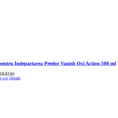
pentru Indepartarea Petelor Vanish Oxi Action 500 ml
18.83
lei
n coș
Detalii