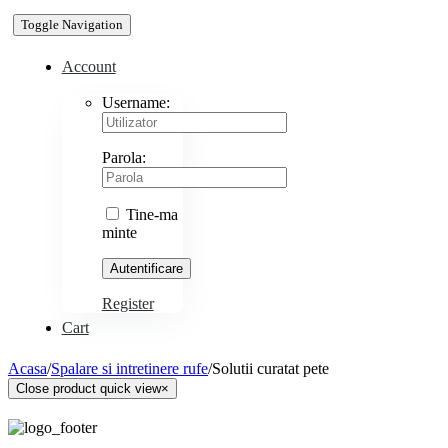
Toggle Navigation
Account
Username:
Parola:
Tine-ma
minte
Register
Cart
Acasa
/
Spalare si intretinere rufe
/
Solutii curatat pete
Close product quick view
×