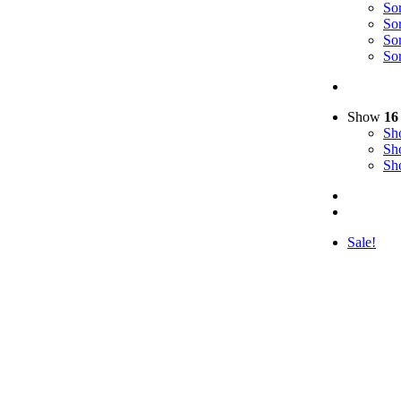
So
So
So
So
Show
16
S
S
S
Sale!