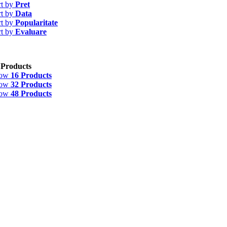
rt by
Pret
rt by
Data
rt by
Popularitate
rt by
Evaluare
 Products
how
16 Products
how
32 Products
how
48 Products