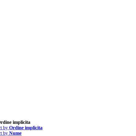
rdine implicita
rt by
Ordine implicita
rt by
Nume