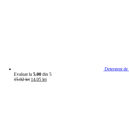
Detergent de 
Evaluat la
5.00
din 5
15.02
lei
14.05
lei