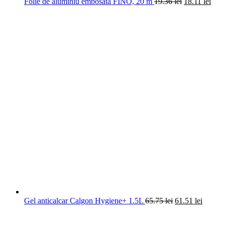
Folie de aluminiu embosata FINO, 20 m
19.36
lei
18.11
lei
Gel anticalcar Calgon Hygiene+ 1.5L
65.75
lei
61.51
lei