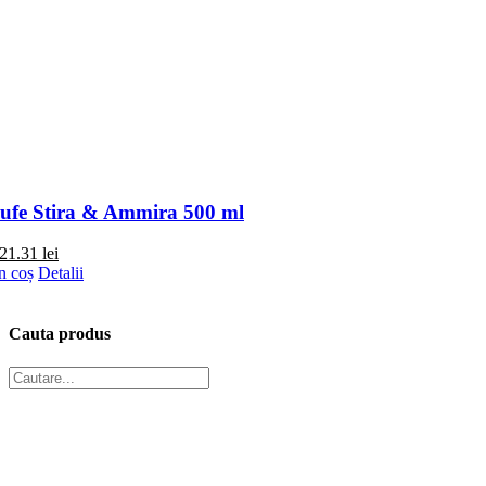
rufe Stira & Ammira 500 ml
21.31
lei
n coș
Detalii
Cauta produs