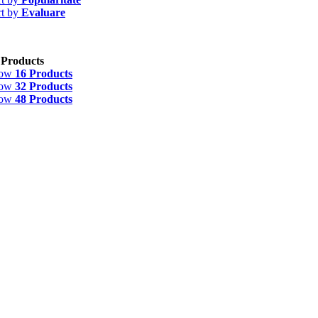
rt by
Evaluare
 Products
how
16 Products
how
32 Products
how
48 Products