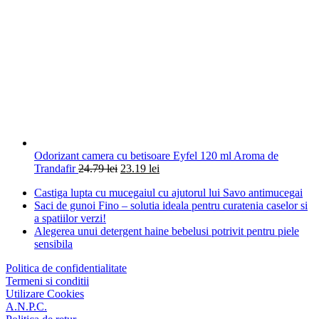
Odorizant camera cu betisoare Eyfel 120 ml Aroma de
Trandafir
24.79
lei
23.19
lei
Castiga lupta cu mucegaiul cu ajutorul lui Savo antimucegai
Saci de gunoi Fino – solutia ideala pentru curatenia caselor si
a spatiilor verzi!
Alegerea unui detergent haine bebelusi potrivit pentru piele
sensibila
Politica de confidentialitate
Termeni si conditii
Utilizare Cookies
A.N.P.C.