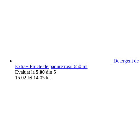
Detergent de 
Extra+ Fructe de padure rosii 650 ml
Evaluat la
5.00
din 5
15.02
lei
14.05
lei