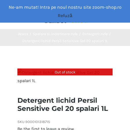
Skip
Ne-am mutat! Intra pe noul nostru site zoom-shop.ro
to
Refuză
Toggle
content
Navigation
Acasa
Acasa
/
Spalare si intretinere rufe
/
Detergent rufe
/
Detergent lichid Persil Sensitive Gel 20 spalari 1L
Categorii
MAGAZIN
Out of stock
Despre noi
Detergent lichid Persil
Sensitive Gel 20 spalari 1L
Blog
SKU
9000101318715
Contact
Be the first to leave a review.