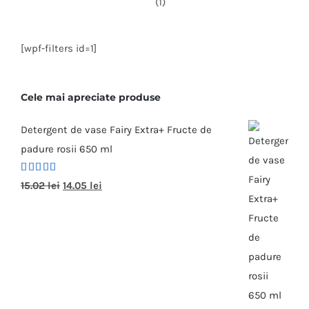
[wpf-filters id=1]
Cele mai apreciate produse
Detergent de vase Fairy Extra+ Fructe de
padure rosii 650 ml
Evaluat la
15.02
lei
14.05
lei
5.00
din 5