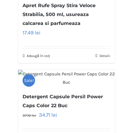
Apret Rufe Spray Stira Veloce
Strabilia, 500 ml, usureaza
calcarea si parfumeaza
17.49
lei
Adaugă în coș
Detalii
Sale!
Detergent Capsule Persil Power
Caps Color 22 Buc
34.71
lei
37.10
lei