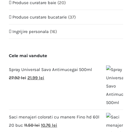
Produse curatare baie
(20)
Produse curatare bucatarie
(37)
Ingrijire personala
(16)
Cele mai vandute
Spray Universal Savo Antimucegai 500ml
27.92
lei
21.99
lei
Saci menajeri colorati cu manere Fino hd 60l
20 buc
11.50
lei
10.76
lei