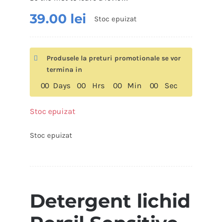
39.00
lei
Stoc epuizat
Produsele la preturi promotionale se vor
termina in
0
0
Days
0
0
Hrs
0
0
Min
0
0
Sec
Stoc epuizat
Stoc epuizat
Detergent lichid