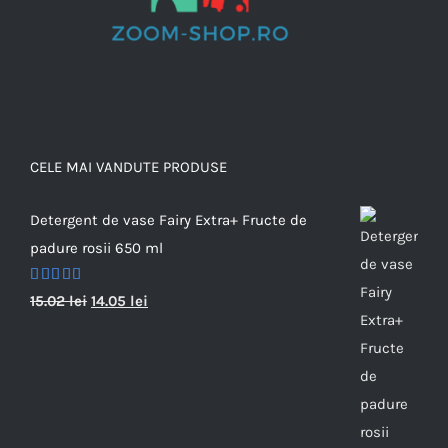
CELE MAI VANDUTE PRODUSE
Detergent de vase Fairy Extra+ Fructe de
padure rosii 650 ml
Evaluat la
15.02
lei
14.05
lei
5.00
din 5