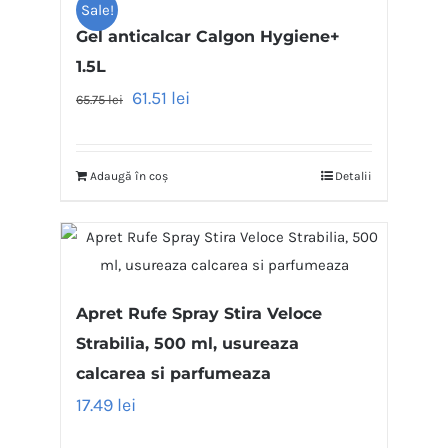
Sale!
Gel anticalcar Calgon Hygiene+
1.5L
61.51
lei
65.75
lei
Adaugă în coș
Detalii
Apret Rufe Spray Stira Veloce
Strabilia, 500 ml, usureaza
calcarea si parfumeaza
17.49
lei