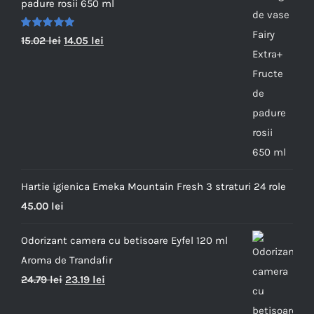
padure rosii 650 ml
Evaluat la
15.02
lei
14.05
lei
5.00
din
5
Hartie igienica Emeka Mountain Fresh 3 straturi 24 role
45.00
lei
Odorizant camera cu betisoare Eyfel 120 ml
Aroma de Trandafir
24.79
lei
23.19
lei