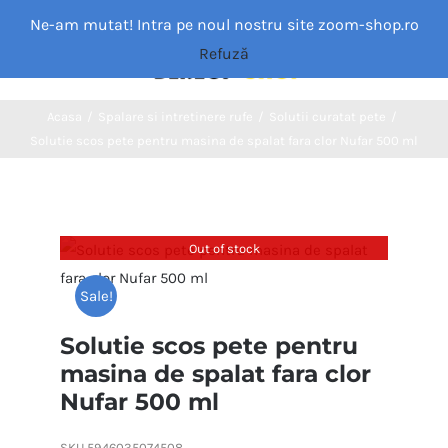
Skip
Ne-am mutat! Intra pe noul nostru site zoom-shop.ro
to
Refuză
Toggle
content
Navigation
Acasa
Acasa
/
Spalare si intretinere rufe
/
Solutii curatat pete
/
Solutie scos pete pentru masina de spalat fara clor Nufar 500 ml
Categorii
MAGAZIN
Out of stock
Sale!
Despre noi
Solutie scos pete pentru
masina de spalat fara clor
Blog
Nufar 500 ml
Contact
SKU
5946035074508