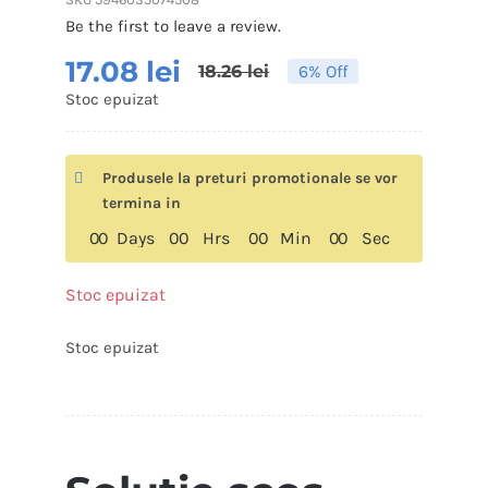
Be the first to leave a review.
17.08
lei
18.26
lei
6% Off
Stoc epuizat
Produsele la preturi promotionale se vor
termina in
0
0
Days
0
0
Hrs
0
0
Min
0
0
Sec
Stoc epuizat
Stoc epuizat