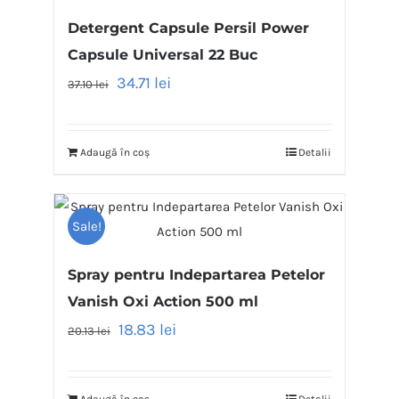
Detergent Capsule Persil Power
Capsule Universal 22 Buc
34.71
lei
37.10
lei
Adaugă în coș
Detalii
Sale!
Spray pentru Indepartarea Petelor
Vanish Oxi Action 500 ml
18.83
lei
20.13
lei