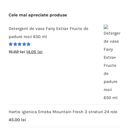
Cele mai apreciate produse
Detergent de vase Fairy Extra+ Fructe de
padure rosii 650 ml
Evaluat la
15.02
lei
14.05
lei
5.00
din
5
Hartie igienica Emeka Mountain Fresh 3 straturi 24 role
45.00
lei