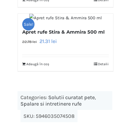
Adaugă în coș
Detalii
Sale!
Apret rufe Stira & Ammira 500 ml
21.31
lei
22.78
lei
Adaugă în coș
Detalii
Categories:
Solutii curatat pete
,
Spalare si intretinere rufe
SKU:
5946035074508