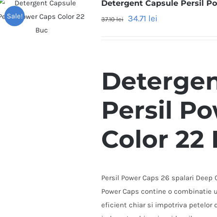
Detergent Capsule Persil P
Sale!
34.71
lei
37.10
lei
Detergen
Persil P
Color 22
Persil Power Caps 26 spalari Deep C
Power Caps contine o combinatie u
eficient chiar si impotriva petelor 