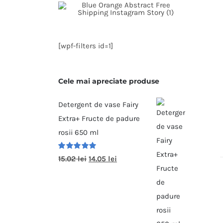
[wpf-filters id=1]
Cele mai apreciate produse
Detergent de vase Fairy
Extra+ Fructe de padure
rosii 650 ml
Evaluat la
15.02
lei
14.05
lei
5.00
din
5