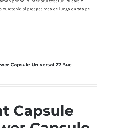
aman prinse in interiorul tesaturii si care o
 o curatenia si prospetimea de lunga durata pe
ower Capsule Universal 22 Buc
t Capsule
ower Capsule