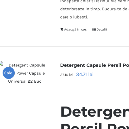
indeparta chiar si reziduurile care r
deterioreaza in timp. Bucura-te de
care o iubesti.
Adaugă în coș
Detalii
Detergent Capsule Persil P
Sale!
34.71
lei
37.10
lei
Detergen
Persil P