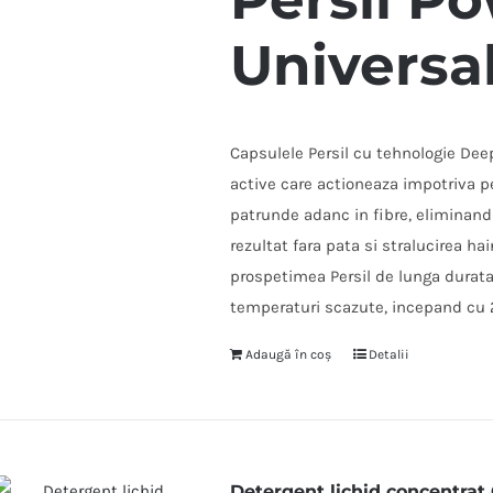
Universa
Capsulele Persil cu tehnologie Dee
active care actioneaza impotriva p
patrunde adanc in fibre, eliminan
rezultat fara pata si stralucirea ha
prospetimea Persil de lunga durata.
temperaturi scazute, incepand cu 
Adaugă în coș
Detalii
Detergent lichid concentrat 