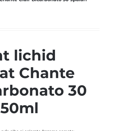
t lichid
at Chante
carbonato 30
350ml