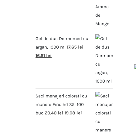
Gel de dus Dermomed cu
argan, 1000 ml
17.65
lei
16.51
lei
Saci menajeri colorati cu
manere Fino hd 35l 100
buc
20.40
lei
19.08
lei