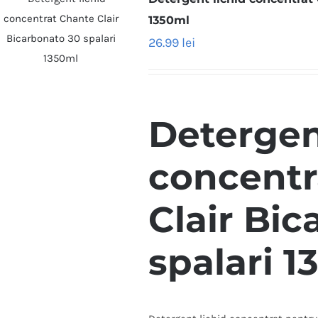
1350ml
26.99
lei
Detergen
concentr
Clair Bi
spalari 1