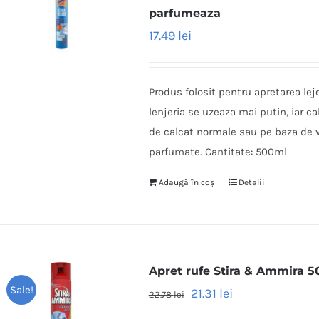
parfumeaza
17.49
lei
Produs folosit pentru apretarea lej
lenjeria se uzeaza mai putin, iar ca
de calcat normale sau pe baza de v
parfumate. Cantitate: 500ml
Adaugă în coș
Detalii
Apret rufe Stira & Ammira 5
Sale!
21.31
lei
22.78
lei